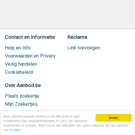
Contact en Informatie
Reclame
Help en Info
Link toevoegen
Voorwaarden en Privacy
Veilig handelen
Cookiebeleid
Over Aanbod.be
Plaats zoekertje
Mijn Zoekertjes
Contact / Helpdesk
Deze website gebruikt cookies om de site goed te laten
Sluiten
Nieuw geplaatst
functioneren voor analysedoeleinden en om u van relevante
advertenties te voorzien. Blijft u onze site gebruiken dan gaat u akkoord met het plaatsen
van
Cookies