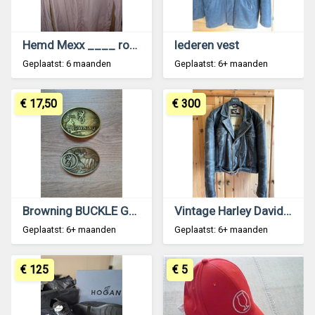
Hemd Mexx ____ roos en wit__maat: xl als nieuw
lederen vest
Geplaatst: 6 maanden
Geplaatst: 6+ maanden
€ 17,50
€ 300
Browning BUCKLE Gesp Riem Gordel ceinture
Vintage Harley Davidson Perfecto
Geplaatst: 6+ maanden
Geplaatst: 6+ maanden
€ 125
€ 5