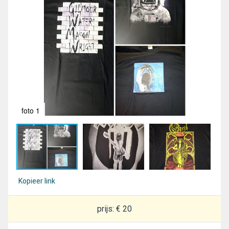
foto 1
fot
Kopieer link
prijs: € 20