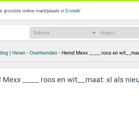
de grootste online marktplaats in
Erotiek
!
ding | Heren
-
Overhemden
- Hemd Mexx ____ roos en wit__maat:
Mexx ____ roos en wit__maat: xl als nie