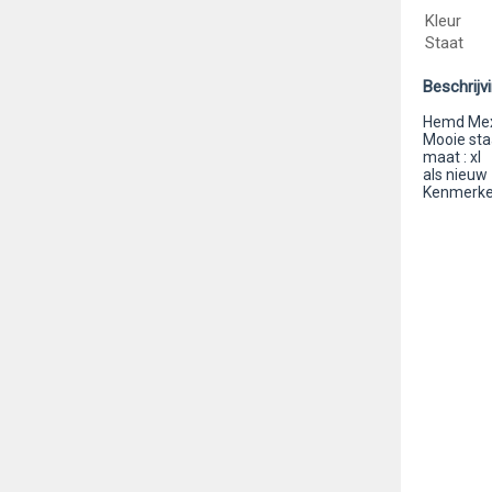
Kleur
Staat
Beschrijv
Hemd Mexx
Mooie staa
maat : xl
als nieuw
Kenmerken