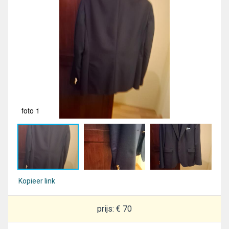
foto 1
fot
Kopieer link
prijs: € 70