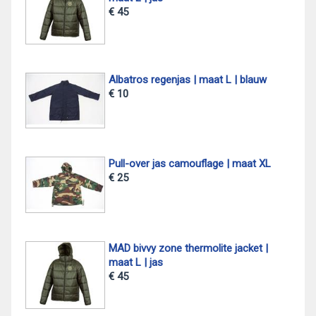
€ 45
Albatros regenjas | maat L | blauw
€ 10
Pull-over jas camouflage | maat XL
€ 25
MAD bivvy zone thermolite jacket |
maat L | jas
€ 45