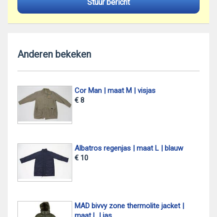
Stuur bericht
Anderen bekeken
Cor Man | maat M | visjas
€ 8
Albatros regenjas | maat L | blauw
€ 10
MAD bivvy zone thermolite jacket |
maat L | jas