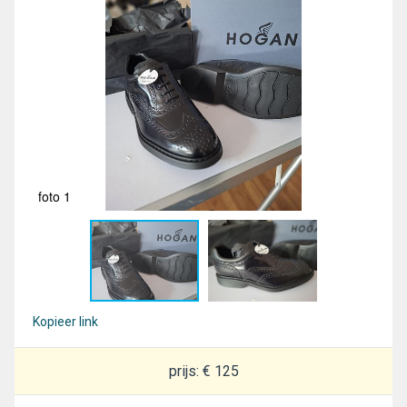
foto 1
fot
Kopieer link
prijs: € 125