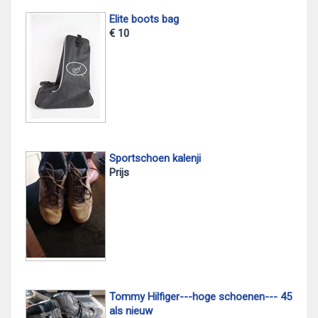
Elite boots bag
€ 10
Sportschoen kalenji
Prijs
Tommy Hilfiger---hoge schoenen--- 45
als nieuw