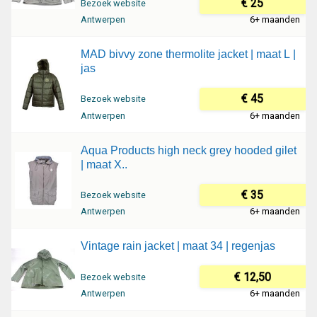
€ 25
Bezoek website
Antwerpen
6+ maanden
MAD bivvy zone thermolite jacket | maat L |
jas
€ 45
Bezoek website
Antwerpen
6+ maanden
Aqua Products high neck grey hooded gilet
| maat X..
€ 35
Bezoek website
Antwerpen
6+ maanden
Vintage rain jacket | maat 34 | regenjas
€ 12,50
Bezoek website
Antwerpen
6+ maanden