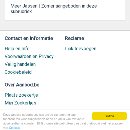
Meer Jassen | Zomer aangeboden in deze
subrubriek.
Contact en Informatie
Reclame
Help en Info
Link toevoegen
Voorwaarden en Privacy
Veilig handelen
Cookiebeleid
Over Aanbod.be
Plaats zoekertje
Mijn Zoekertjes
Contact / Helpdesk
Deze website gebruikt cookies om de site goed te laten
Sluiten
Nieuw geplaatst
functioneren voor analysedoeleinden en om u van relevante
advertenties te voorzien. Blijft u onze site gebruiken dan gaat u akkoord met het plaatsen
van
Cookies